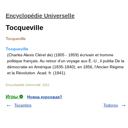
Encyclopédie Universelle
Tocqueville
Tocqueville
Tocqueville
(Charles Alexis Clérel de) (1805 - 1859) écrivain et homme
politique français. Au retour d'un voyage aux È.-U., il publia De la
démocratie en Amérique (1835-1840); en 1856, l'Ancien Régime
et la Révolution. Acad. fr. (1841).
Encyclopédie Universelle
.
2012
.
Игры ⚽
Нужна курсовая?
Tocantins
Todorov