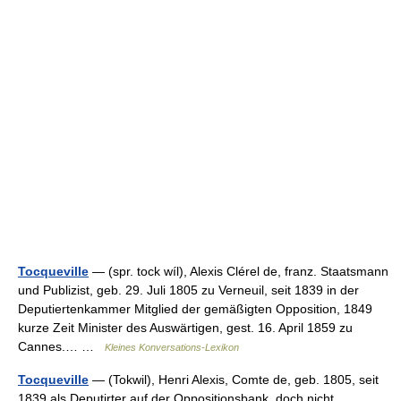
Tocqueville
— (spr. tock wíl), Alexis Clérel de, franz. Staatsmann
und Publizist, geb. 29. Juli 1805 zu Verneuil, seit 1839 in der
Deputiertenkammer Mitglied der gemäßigten Opposition, 1849
kurze Zeit Minister des Auswärtigen, gest. 16. April 1859 zu
Cannes.… …
Kleines Konversations-Lexikon
Tocqueville
— (Tokwil), Henri Alexis, Comte de, geb. 1805, seit
1839 als Deputirter auf der Oppositionsbank, doch nicht