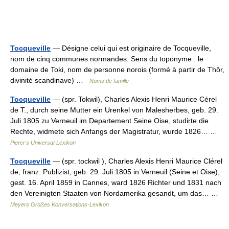
Tocqueville
— Désigne celui qui est originaire de Tocqueville,
nom de cinq communes normandes. Sens du toponyme : le
domaine de Toki, nom de personne norois (formé à partir de Thôr,
divinité scandinave) …
Noms de famille
Tocqueville
— (spr. Tokwil), Charles Alexis Henri Maurice Cérel
de T., durch seine Mutter ein Urenkel von Malesherbes, geb. 29.
Juli 1805 zu Verneuil im Departement Seine Oise, studirte die
Rechte, widmete sich Anfangs der Magistratur, wurde 1826… …
Pierer's Universal-Lexikon
Tocqueville
— (spr. tockwil ), Charles Alexis Henri Maurice Clérel
de, franz. Publizist, geb. 29. Juli 1805 in Verneuil (Seine et Oise),
gest. 16. April 1859 in Cannes, ward 1826 Richter und 1831 nach
den Vereinigten Staaten von Nordamerika gesandt, um das… …
Meyers Großes Konversations-Lexikon