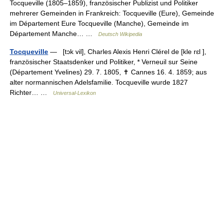
Tocqueville (1805–1859), französischer Publizist und Politiker
mehrerer Gemeinden in Frankreich: Tocqueville (Eure), Gemeinde
im Département Eure Tocqueville (Manche), Gemeinde im
Département Manche… …
Deutsch Wikipedia
Tocqueville
— [tɔk vil], Charles Alexis Henri Clérel de [kle rɛl ],
französischer Staatsdenker und Politiker, * Verneuil sur Seine
(Département Yvelines) 29. 7. 1805, ✝ Cannes 16. 4. 1859; aus
alter normannischen Adelsfamilie. Tocqueville wurde 1827
Richter… …
Universal-Lexikon