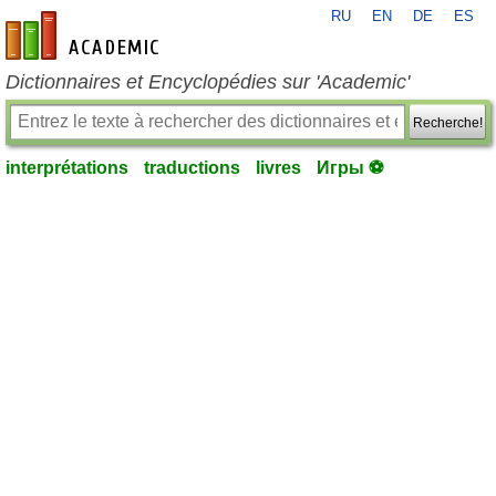
RU
EN
DE
ES
fr-academic.com
Dictionnaires et Encyclopédies sur 'Academic'
Recherche!
interprétations
traductions
livres
Игры ⚽