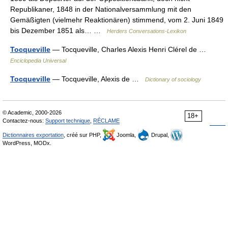
Republikaner, 1848 in der Nationalversammlung mit den
Gemäßigten (vielmehr Reaktionären) stimmend, vom 2. Juni 1849
bis Dezember 1851 als… …
Herders Conversations-Lexikon
Tocqueville
— Tocqueville, Charles Alexis Henri Clérel de …
Enciclopedia Universal
Tocqueville
— Tocqueville, Alexis de …
Dictionary of sociology
© Academic, 2000-2026
18+
Contactez-nous:
Support technique
,
RÉCLAME
Dictionnaires exportation
, créé sur PHP,
Joomla,
Drupal,
WordPress, MODx.